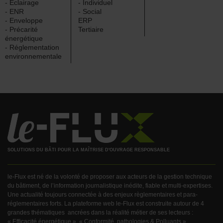
- Éclairage
- Individuel
- ENR
- Social
- Enveloppe
ERP
- Précarité
Tertiaire
énergétique
- Réglementation
environnementale
SOLUTIONS DU BÂTI POUR LA MAÎTRISE D'OUVRAGE RESPONSABLE
le-Flux est né de la volonté de proposer aux acteurs de la gestion technique
du bâtiment, de l’information journalistique inédite, fiable et multi-expertises.
Une actualité toujours connectée à des enjeux règlementaires et para-
réglementaires forts. La plateforme web le-Flux est construite autour de 4
grandes thématiques ancrées dans la réalité métier de ses lecteurs :
« Efficacité énergétique », « Conformité, pathologies & Polluants »,