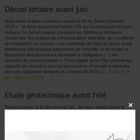
Décret tertiaire avant juin
Autre texte majeur annoncé « avant la fin du 2ème trimestre
2019 » : le texte encadrant l’article 175 sur la rénovation du parc
tertiaire. Le décret unique précisera les bâtiments tertiaires
concernés, les niveaux de consommation attendus, les conditions
de modulation ou encore « les modalités de mise en place d’une
plateforme informatique permettant de recueillir et de mettre à
disposition des personnes soumises à l’obligation (…) les
données de consommation ». Pour rappel, la loi Elan précise les
objectifs de réduction des consommations d’énergie à atteindre
dans les bâtiments tertiaires à compter de 2030 (
au moins 40%
par rapport à 2010
).
Étude géotechnique avant l’été
Toujours avant la fin du mois de juin, les deux textes fixant le
CLOSE
THIS
contenu et la durée de validité de la nouvelle étude géotechnique
MODU
obligatoire « dans les zones exposées au phénomène de
mouvement de terrain différentiel consécutif à la sécheresse et à
la réhydratation des sols » devraient également paraître.