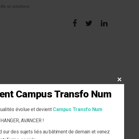
ille et solutions
CLOSE
THIS
vient Campus Transfo Num
MODULE
tualités évolue et devient
Campus Transfo Num
ECHANGER, AVANCER !
d sur des sujets liés au bâtiment de demain et venez