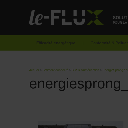
SOLUT
POUR LA
Efficacité énergétique
Conformité & Pollua
Accueil
>
Batiment connecté
>
BIM & Numérisation
>
EnergieSprong : o
energiesprong_