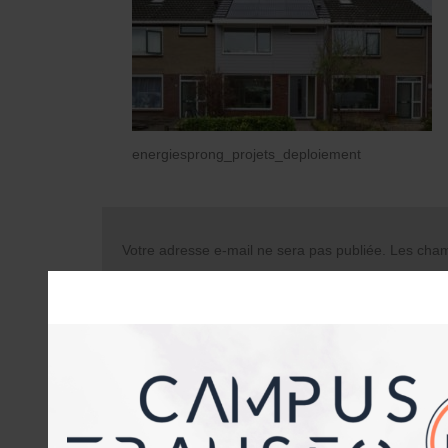
energiesprong_projets_deploiement
Votre adresse e-mail ne sera pas publiée.
Les champ
Commentaire
Nom