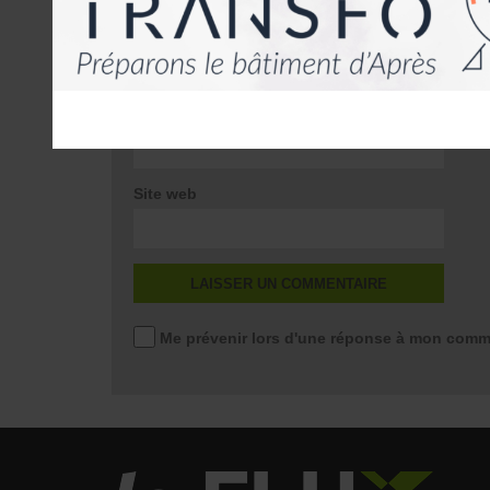
*
E-mail
*
Site web
Me prévenir lors d'une réponse à mon comm