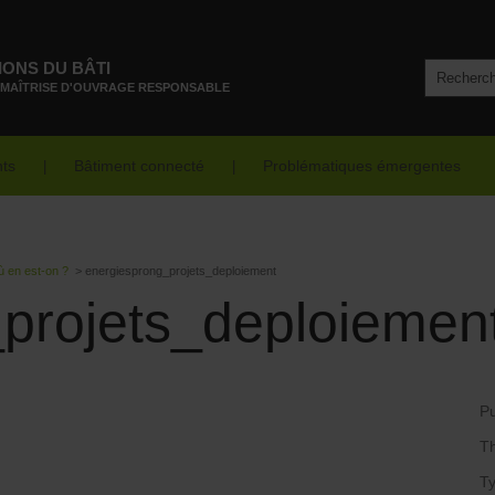
IONS DU BÂTI
 MAÎTRISE D'OUVRAGE RESPONSABLE
nts
Bâtiment connecté
Problématiques émergentes
ù en est-on ?
>
energiesprong_projets_deploiement
projets_deploiemen
Pu
T
Ty