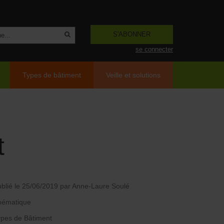
S'ABONNER
se connecter
Types de bâtiment
Veille et solutions
t
blié le 25/06/2019
par Anne-Laure Soulé
hématique
pes de Bâtiment