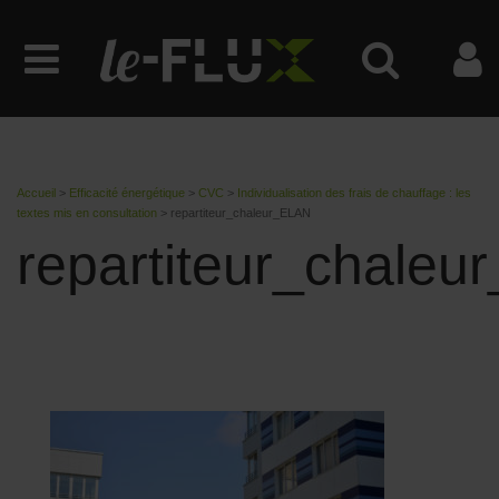
Accueil
>
Efficacité énergétique
>
CVC
>
Individualisation des frais de chauffage : les
textes mis en consultation
>
repartiteur_chaleur_ELAN
repartiteur_chale