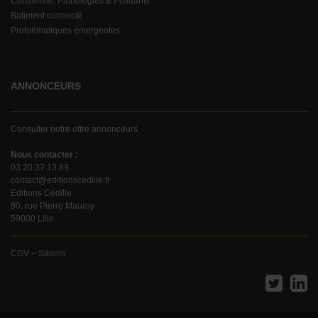
Conformité, Pathologies & Polluants
Batiment connecté
Problématiques émergentes
ANNONCEURS
Consulter notre offre annonceurs
Nous contacter :
03 20 37 13 89
contact@editionscedille.fr
Editions Cédille
90, rue Pierre Mauroy
59000 Lille
CGV – Salons