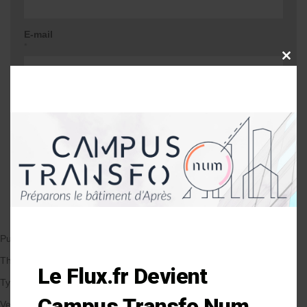
E-mail
*
CLOSE
THIS
MODU
Site web
Me prévenir lors d'une réponse à mon
commentaire
Publié le 09/04/2019
par Anne-Laure Soulé
Thématique
Le Flux.fr Devient
Types de Bâtiment
Campus Transfo Num
Veille et solutions