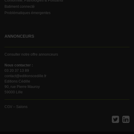
Conformité, Pathologies & Polluants
Batiment connecté
Problématiques émergentes
ANNONCEURS
Consulter notre offre annonceurs
Nous contacter :
03 20 37 13 89
contact@editionscedille.fr
Editions Cédille
90, rue Pierre Mauroy
59000 Lille
CGV – Salons