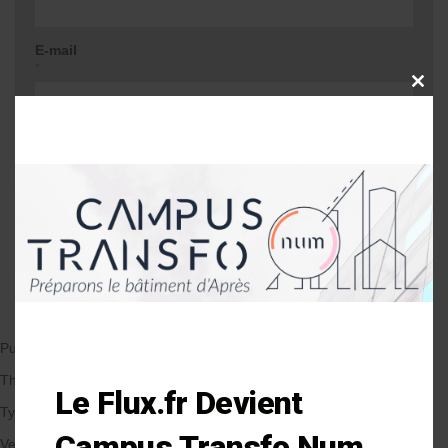
E-mail
*
CLOSE
THIS
MODU
Site web
Me prévenir lors d'une réponse à mon
commentaire
Publié le 11/12/2019
par Anne-Laure Soulé
Thématique
Le Flux.fr Devient
Types de Bâtiment
Campus Transfo Num
Veille et solutions