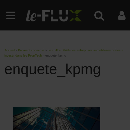
Accueil
>
Batiment connecté
>
Le chiffre : 64% des entreprises immobilières prêtes à
investir dans les PropTech
>
enquete_kpmg
enquete_kpmg