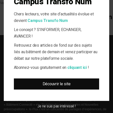
Campus Transfo Num
Veille et solutions
Chers lecteurs, votre site d’actualités évolue et
devient
Campus Transfo Num
Le concept ? S’INFORMER, ECHANGER,
AVANCER !
Retrouvez des articles de fond sur des sujets
liés au bâtiment de demain et venez participer au
débat sur notre plateforme sociale.
SOLUTIONS DU BÂTI POUR LA MAÎTRISE D'OUVRAGE RESPONSABLE
Abonnez-vous gratuitement en
cliquant ici
!
le-Flux est né de la volonté de proposer aux acteurs de la gestion technique
du bâtiment, de l’information journalistique inédite, fiable et multi-expertises.
Découvrir le site
Une actualité toujours connectée à des enjeux règlementaires et para-
réglementaires forts. La plateforme web le-Flux est construite autour de 4
grandes thématiques ancrées dans la réalité métier de ses lecteurs :
« Efficacité énergétique », « Conformité, pathologies & Polluants »,
« Bâtiment Connecté » et « Problématiques émergentes et Nouvelles
Je ne suis pas intéressé !
préoccupations ». le-Flux c’est un concentré de partages d’expériences, de