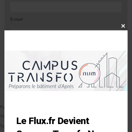
E-mail
*
CLOSE
THIS
MODU
Site web
Me prévenir lors d'une réponse à mon
commentaire
Publié le 05/03/2020
par Anne-Laure Soulé
Thématique
Le Flux.fr Devient
Types de Bâtiment