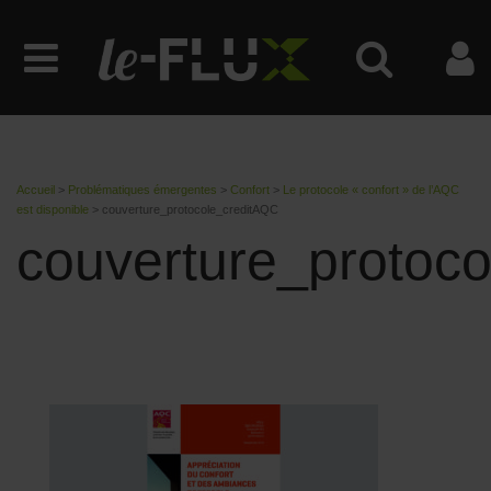
Accueil
>
Problématiques émergentes
>
Confort
>
Le protocole « confort » de l’AQC
est disponible
>
couverture_protocole_creditAQC
couverture_protoc