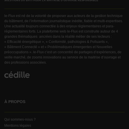
SOLUTIONS DU BÂTI POUR LA MAÎTRISE D'OUVRAGE RESPONSABLE
le-Flux est né de la volonté de proposer aux acteurs de la gestion technique
du bâtiment, de l’information journalistique inédite, fiable et multi-expertises.
Une actualité toujours connectée à des enjeux règlementaires et para-
réglementaires forts. La plateforme web le-Flux est construite autour de 4
grandes thématiques ancrées dans la réalité métier de ses lecteurs :
« Efficacité énergétique », « Conformité, pathologies & Polluants »,
« Bâtiment Connecté » et « Problématiques émergentes et Nouvelles
préoccupations ». le-Flux c’est un concentré de partages d’expériences, de
veille marché, de zooms innovations au service de la maitrise d’ouvrage et
des professions associées.
À PROPOS
Qui sommes-nous ?
Mentions légales