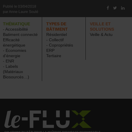
Publié le 03/04/2018
par Anne-Laure Soulé
THÉMATIQUE
TYPES DE
VEILLE ET
- Accessibilité
BÂTIMENT
SOLUTIONS
Batiment connecté
Résidentiel
Veille & Actu
Efficacité
- Collectif
énergétique
- Copropriétés
- Economies
ERP
d'énergie
Tertiaire
- ENR
- Labels
(Matériaux
Biosourcés…)