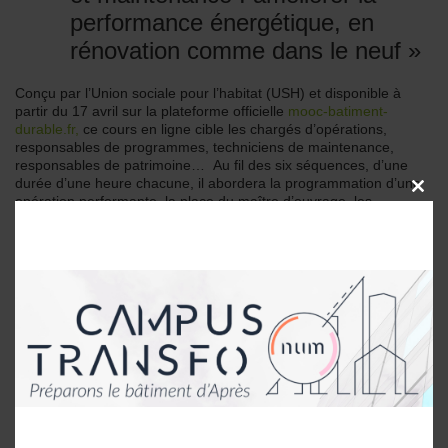
performance énergétique, en
rénovation comme dans le neuf »
Conçu par l’Union sociale pour l’habitat (USH) et disponible à
partir du 17 avril sur la plateforme officielle
mooc-batiment-
durable.fr,
ce cours en ligne cible les chargés d’opérations,
responsables de programmes, techniciens de maintenance,
responsables de patrimoine… Au fil des six séquences, d’une
durée d’une heure chacune, il abordera la programmation d’une
CLOSE
opération performante, la place du maître d’ouvrage, les
THIS
garanties de bonne performance ou de bon fonctionnement ou la
MODU
réception des travaux… Le 17 avril,
RDV sur la plateforme du
mooc Bâtiment durable.
Pour en savoir plus
1er colloque franco-allemand
AQC/Trion-Climate sur le thème «
Bâtiments performants et qualité
de la construction »
Initié par l’AQC et l’Association Trion-Climate, ce premier colloque