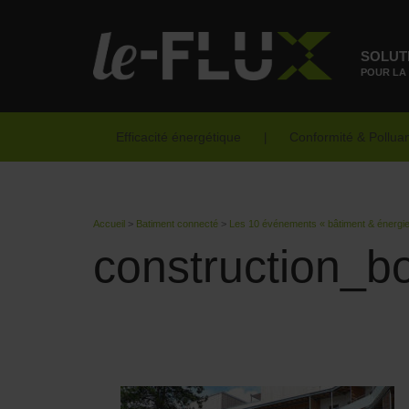
SOLUT
POUR LA
Efficacité énergétique
Conformité & Pollua
Accueil
>
Batiment connecté
>
Les 10 événements « bâtiment & énergie 
construction_bo