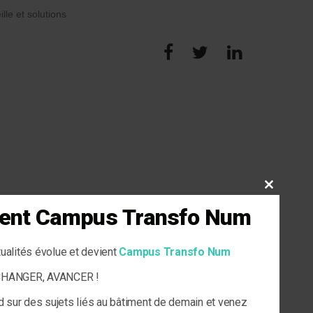
ille et solutions
CLOSE
THIS
vient Campus Transfo Num
MODULE
tualités évolue et devient
Campus Transfo Num
ECHANGER, AVANCER !
d sur des sujets liés au bâtiment de demain et venez