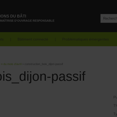
IONS DU BÂTI
 MAÎTRISE D'OUVRAGE RESPONSABLE
nts
Bâtiment connecté
Problématiques émergentes
» du mois d’avril
>
construction_bois_dijon-passif
is_dijon-passif
Pu
T
Ty