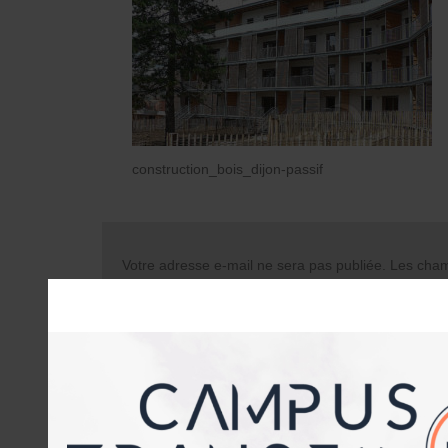
construction_bois_dijon-passif
Votre adresse e-mail ne sera pas publiée.
Les champ
Commentaire