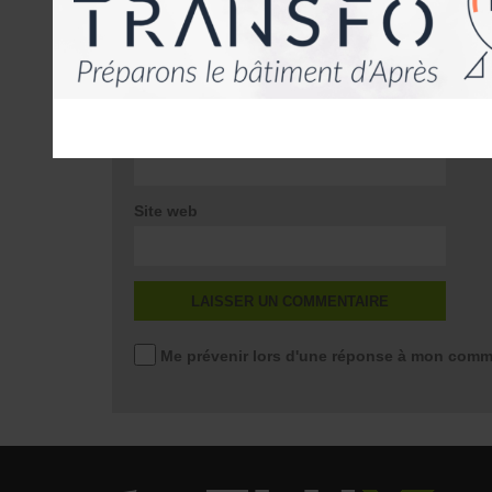
Nom
*
E-mail
*
Site web
Me prévenir lors d'une réponse à mon comm