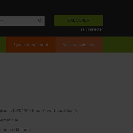
S'ABONNER
se connecter
Types de bâtiment
Veille et solutions
blié le 03/04/2018
par Anne-Laure Soulé
hématique
pes de Bâtiment