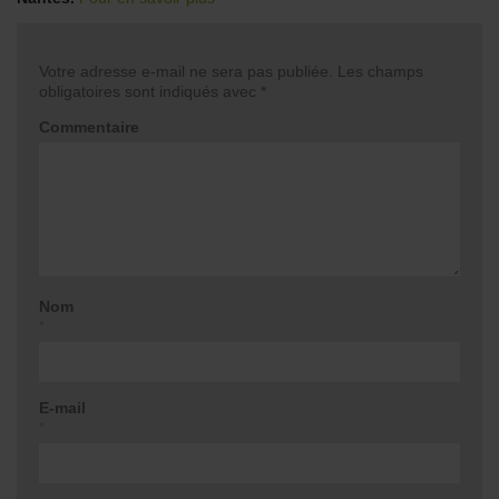
Votre adresse e-mail ne sera pas publiée.
Les champs
obligatoires sont indiqués avec
*
Commentaire
Nom
*
E-mail
*