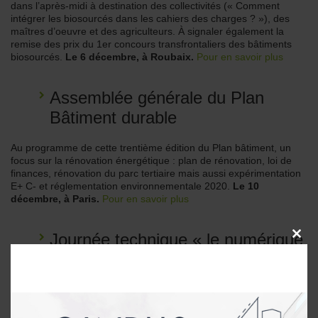
dans l’après-midi à destination des collectivités (« Comment
intégrer les biosourcés dans les cahiers des charges ? »), des
maîtres d’oeuvre et des agriculteurs. À signaler également la
remise des prix du 1er concours transfrontaliers des bâtiments
biosourcés.
Le 6 décembre, à Roubaix.
Pour en savoir plus
Assemblée générale du Plan
Bâtiment durable
Au programme de cette trentième édition du Plan bâtiment, un
focus sur la rénovation énergétique : plan de rénovation, loi de
finances, rénovation du parc tertiaire mais aussi expérimentation
E+ C- et réglementation environnementale 2020.
Le 10
décembre, à Paris.
Pour en savoir plus
Journée technique « le numérique
CLOSE
THIS
au service de la gestion et de
MODU
l’exploitation techniques des
bâtiments »