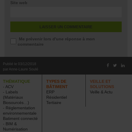
Site web
Me prévenir lors d'une réponse à mon
commentaire
Publié le 03/12/2018
par Anne-Laure Soulé
THÉMATIQUE
TYPES DE
VEILLE ET
- ACV
BÂTIMENT
SOLUTIONS
- Labels
ERP
Veille & Actu
(Matériaux
Résidentiel
Biosourcés…)
Tertiaire
- Réglementation
environnementale
Batiment connecté
- BIM &
Numérisation