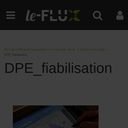
Accueil
>
Efficacité énergétique
>
Loi énergie-climat : 5 articles à la loupe
>
DPE_fiabilisation
DPE_fiabilisation