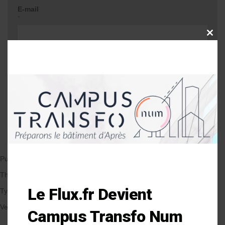
E-mail
*
CLOSE
THIS
MODU
Site web
Me prévenir lors d'une réponse à mon
commentaire
Publié le 01/08/2019
par Anne-Laure Soulé
Thématique
Le Flux.fr Devient
Types de Bâtiment
Veille et solutions
Campus Transfo Num