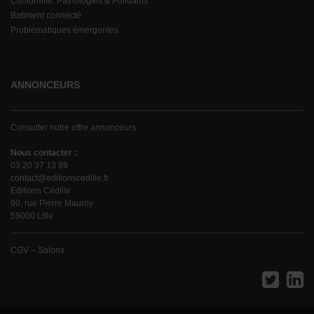
Conformité, Pathologies & Polluants
Batiment connecté
Problématiques émergentes
ANNONCEURS
Consulter notre offre annonceurs
Nous contacter :
03 20 37 13 89
contact@editionscedille.fr
Editions Cédille
90, rue Pierre Mauroy
59000 Lille
CGV – Salons