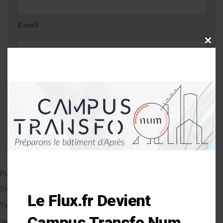
E-mail
*
CLOSE
THIS
MODU
Site web
Me prévenir lors d'une réponse à mon
commentaire
Publié le 24/01/2019
par Anne-Laure Soulé
Thématique
Le Flux.fr Devient
Types de Bâtiment
Campus Transfo Num
Veille et solutions