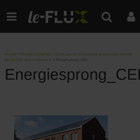
Accueil
>
Efficacité énergétique
>
Quels sont les 13 nouveaux programmes financés
par les CEE dans le bâtiment ?
>
Energiesprong_CEE
Energiesprong_CE