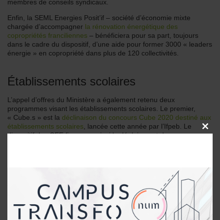
membres de conseils syndicaux.
Enfin, la SEML Energies Posit’if – société d’économie mixte
chargée d’accompagner
la rénovation énergétique des
copropriétés franciliennes
– bénéficiera pour sa part, toujours
dans le cadre du dispositif, d’une aide pour former 3000 « leaders
énergie » en copropriété dans plus de 120 collectivités.
Établissements scolaires
L’appel d’offres du Ministère a également retenu deux
programmes visant les établissements scolaires. Le premier,
« Cube.s » est la
déclinaison du concours Cube 2020 destiné aux
établissements scolaires
, lancée cette année par l’Ifpeb. Le
CLOSE
dispositif des CEE financera ainsi le déploiement du concours
THIS
dans 790 établissements ainsi que « l’accompagnement de 10
MODU
familles dans 150 établissements ».
Autre programme visant les lieux éducatifs, « Génération
énergie », porté par l’énergéticien Eni gas power France. Il
prévoit de « sensibiliser 4 000 classes de collégiens et de lycéens
aux enjeux liés aux économies d’énergie et aux différents leviers
du quotidien pour les mettre en œuvre », à travers l’acquisition de
connaissances par les élèves et leur mobilisation « de manière