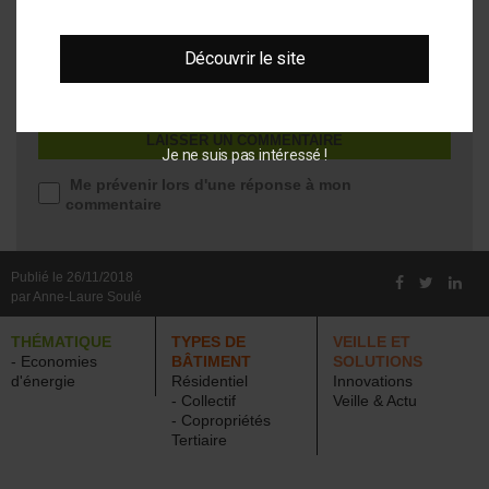
Site web
Découvrir le site
Je ne suis pas intéressé !
Me prévenir lors d'une réponse à mon
commentaire
Publié le 26/11/2018
par Anne-Laure Soulé
THÉMATIQUE
TYPES DE
VEILLE ET
- Economies
BÂTIMENT
SOLUTIONS
d'énergie
Résidentiel
Innovations
- Collectif
Veille & Actu
- Copropriétés
Tertiaire