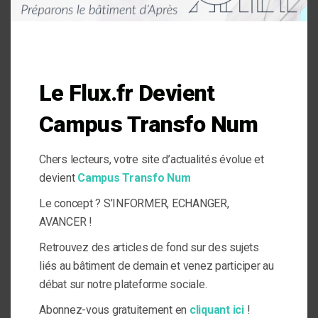
ludique sous forme de challenges individuels et collectifs ».
Pour en savoir plus sur le dispositif de CEE
Votre adresse e-mail ne sera pas publiée.
Les champs
obligatoires sont indiqués avec
*
Le Flux.fr Devient
Commentaire
Campus Transfo Num
Chers lecteurs, votre site d’actualités évolue et
devient
Campus Transfo Num
Le concept ? S’INFORMER, ECHANGER,
AVANCER !
Nom
*
Retrouvez des articles de fond sur des sujets
liés au bâtiment de demain et venez participer au
débat sur notre plateforme sociale.
E-mail
*
Abonnez-vous gratuitement en
cliquant ici
!