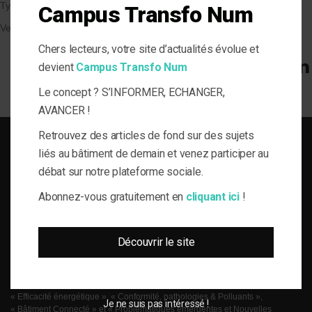
Types de Bâtiment
Campus Transfo Num
Veille et solutions
Chers lecteurs, votre site d’actualités évolue et
devient
Campus Transfo Num
Le concept ? S’INFORMER, ECHANGER,
AVANCER !
Retrouvez des articles de fond sur des sujets
liés au bâtiment de demain et venez participer au
débat sur notre plateforme sociale.
Abonnez-vous gratuitement en
cliquant ici
!
SOLUTIONS DU BÂTI POUR LA MAÎTRISE D'OUVRAGE RESPONSABLE
le-Flux est né de la volonté de proposer aux acteurs de la gestion technique
Découvrir le site
du bâtiment, de l’information journalistique inédite, fiable et multi-expertises.
Une actualité toujours connectée à des enjeux règlementaires et para-
réglementaires forts. La plateforme web le-Flux est construite autour de 4
grandes thématiques ancrées dans la réalité métier de ses lecteurs :
« Efficacité énergétique », « Conformité, pathologies & Polluants »,
Je ne suis pas intéressé !
« Bâtiment Connecté » et « Problématiques émergentes et Nouvelles