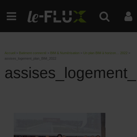
Accueil
>
Batiment connecté
>
BIM & Numérisation
>
Un plan BIM à horizon… 2022
>
assises_logement_plan_BIM_2022
assises_logement