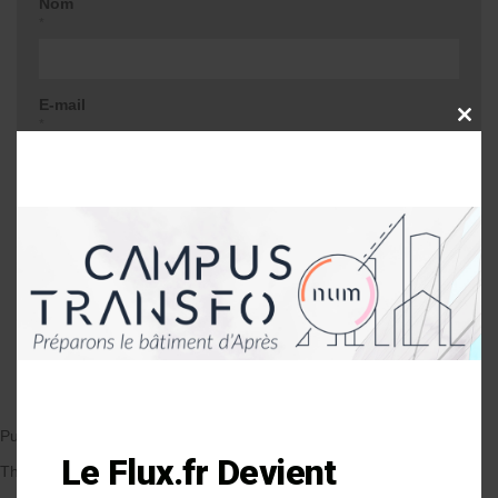
Nom
*
E-mail
CLOSE
*
THIS
MODU
Site web
Me prévenir lors d'une réponse à mon
commentaire
Publié le 19/11/2018
par Anne-Laure Soulé
Le Flux.fr Devient
Thématique