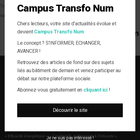
Campus Transfo Num
Types de Bâtiment
Veille et solutions
Chers lecteurs, votre site d’actualités évolue et
devient
Campus Transfo Num
Le concept ? S’INFORMER, ECHANGER,
AVANCER !
Retrouvez des articles de fond sur des sujets
liés au bâtiment de demain et venez participer au
débat sur notre plateforme sociale.
Abonnez-vous gratuitement en
cliquant ici
!
SOLUTIONS DU BÂTI POUR LA MAÎTRISE D'OUVRAGE RESPONSABLE
le-Flux est né de la volonté de proposer aux acteurs de la gestion technique
Découvrir le site
du bâtiment, de l’information journalistique inédite, fiable et multi-expertises.
Une actualité toujours connectée à des enjeux règlementaires et para-
réglementaires forts. La plateforme web le-Flux est construite autour de 4
grandes thématiques ancrées dans la réalité métier de ses lecteurs :
« Efficacité énergétique », « Conformité, pathologies & Polluants »,
Je ne suis pas intéressé !