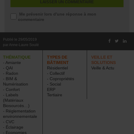
Me prévenir lors d'une réponse à mon
commentaire
Publié le 29/05/2019
par Anne-Laure Soulé
THÉMATIQUE
TYPES DE
VEILLE ET
- Amiante
BÂTIMENT
SOLUTIONS
- QAI
Résidentiel
Veille & Actu
- Radon
- Collectif
- BIM &
- Copropriétés
Numérisation
- Social
- Confort
ERP
- Labels
Tertiaire
(Matériaux
Biosourcés…)
- Réglementation
environnementale
- CVC
- Éclairage
- Economies