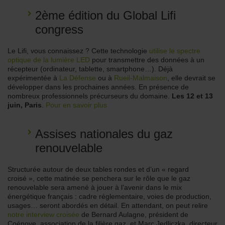
2ème édition du Global Lifi
congress
Le Lifi, vous connaissez ? Cette technologie
utilise le spectre
optique de la lumière LED
pour transmettre des données à un
récepteur (ordinateur, tablette, smartphone…). Déjà
expérimentée à
La Défense
ou à
Rueil-Malmaison
, elle devrait se
développer dans les prochaines années. En présence de
nombreux professionnels précurseurs du domaine.
Les 12 et 13
juin, Paris
.
Pour en savoir plus
Assises nationales du gaz
renouvelable
Structurée autour de deux tables rondes et d’un « regard
croisé », cette matinée se penchera sur le rôle que le gaz
renouvelable sera amené à jouer à l’avenir dans le mix
énergétique français : cadre réglementaire, voies de production,
usages… seront abordés en détail. En attendant, on peut relire
notre interview croisée
de Bernard Aulagne, président de
Coénove, association de la filière gaz, et Marc Jedliczka, directeur