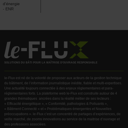
d'énergie
- ENR
SOLUTIONS DU BÂTI POUR LA MAÎTRISE D'OUVRAGE RESPONSABLE
le-Flux est né de la volonté de proposer aux acteurs de la gestion technique
du bâtiment, de l’information journalistique inédite, fiable et multi-expertises.
Une actualité toujours connectée à des enjeux règlementaires et para-
réglementaires forts. La plateforme web le-Flux est construite autour de 4
grandes thématiques ancrées dans la réalité métier de ses lecteurs :
« Efficacité énergétique », « Conformité, pathologies & Polluants »,
« Bâtiment Connecté » et « Problématiques émergentes et Nouvelles
préoccupations ». le-Flux c’est un concentré de partages d’expériences, de
veille marché, de zooms innovations au service de la maitrise d’ouvrage et
des professions associées.