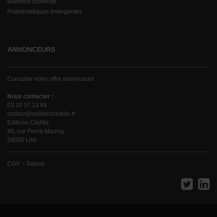
Batiment connecté
Problématiques émergentes
ANNONCEURS
Consulter notre offre annonceurs
Nous contacter :
03 20 37 13 89
contact@editionscedille.fr
Editions Cédille
90, rue Pierre Mauroy
59000 Lille
CGV – Salons