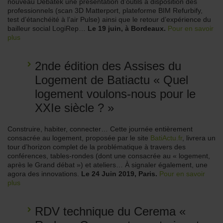
nouveau Debatek une présentation d’outils à disposition des
professionnels (scan 3D Matterport, plateforme BIM Refurbify,
test d’étanchéité à l’air Pulse) ainsi que le retour d’expérience du
bailleur social LogiRep…
Le 19 juin, à Bordeaux.
Pour en savoir
plus
2nde édition des Assises du
Logement de Batiactu « Quel
logement voulons-nous pour le
XXIe siècle ? »
Construire, habiter, connecter… Cette journée entièrement
consacrée au logement, proposée par le site
BatiActu.fr
, livrera un
tour d’horizon complet de la problématique à travers des
conférences, tables-rondes (dont une consacrée au « logement,
après le Grand débat ») et ateliers… À signaler également, une
agora des innovations.
Le 24 Juin 2019, Paris.
Pour en savoir
plus
RDV technique du Cerema «